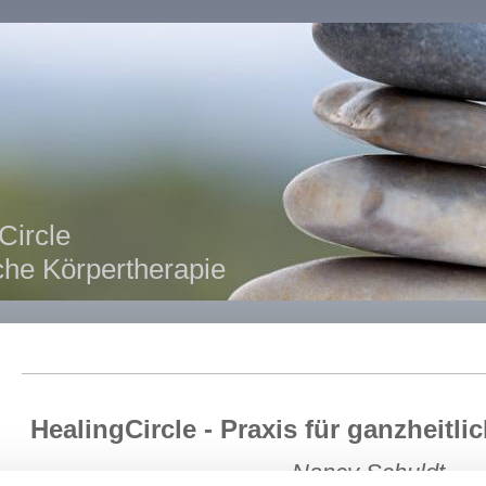
Circle
iche Körpertherapie
HealingCircle - Praxis für ganzheitli
Nancy Schuldt