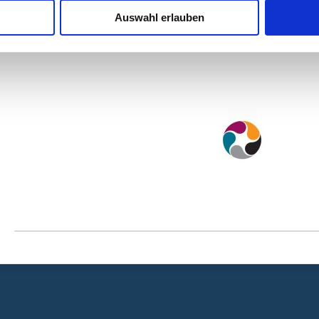
Somit erweitere ich mein Wissen immer tiefer, um mehr den 
Auswahl erlauben
" Von sich fremd sein, zum In sich wohnen! "