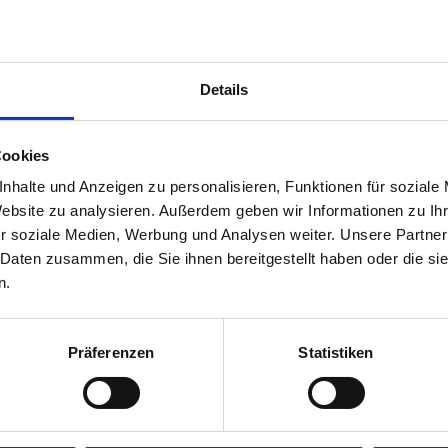
Heilpraktikerin,
Osteopathin 
Erwachsene, Kinder, Babys, Schwangere, Menschen
Details
Cookies
nhalte und Anzeigen zu personalisieren, Funktionen für soziale
Website zu analysieren. Außerdem geben wir Informationen zu I
r soziale Medien, Werbung und Analysen weiter. Unsere Partner
 Daten zusammen, die Sie ihnen bereitgestellt haben oder die s
n.
Schön, das Sie da sind!
Präferenzen
Statistiken
Aus der Faszination des menschlichen Körpers und einschn
ich die Osteopathie kennen und fühlte mich gleich zu Hause
Die Verbindung von Körper, Geist und Seele findet sich ganz
wieder.