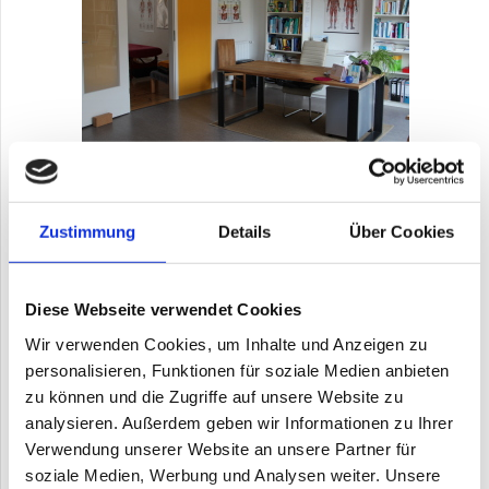
Zustimmung
Details
Über Cookies
Ich möchte Sie ermutigen und inspirieren neue
Erfahrungen zu machen. Wenn Sie unter Schmerzen,
traumatischen Erlebnissen, Stress und deren Folgen
Diese Webseite verwendet Cookies
leiden, dann begrüße ich Sie in meiner Praxis!
Wir verwenden Cookies, um Inhalte und Anzeigen zu
Meine Therapiemethode ist die Osteopathie.
personalisieren, Funktionen für soziale Medien anbieten
Begleitend zu jeder Therapie erhalten Sie Tipps und
zu können und die Zugriffe auf unsere Website zu
Empfehlungen zum
Muskelaufbau und -entspannung
,
analysieren. Außerdem geben wir Informationen zu Ihrer
Ernährung,
sowie
Stressmanagement
betreffend.
Verwendung unserer Website an unsere Partner für
soziale Medien, Werbung und Analysen weiter. Unsere
Meine Behandlungsschwerpunkte