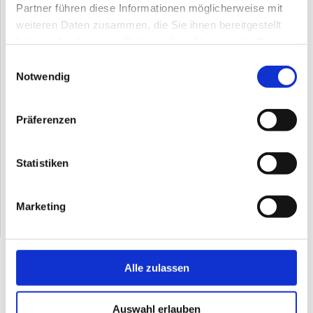
Partner führen diese Informationen möglicherweise mit
akute und chronische Rückenschmerzen
weiteren Daten zusammen, die Sie ihnen bereitgestellt
Migräne, Kopf- und Gesichtsschmerzen
haben oder die sie im Rahmen Ihrer Nutzung der Dienste
Schulter- und Nackenschmerzen
gesammelt haben.
Einwilligungsauswahl
Kaumuskeln, Kiefergelenksbeschwerden (knirschen,
Notwendig
beissen in der Nacht)
Magen- und Darmbeschwerden
psychosomatische Beschwerden
Präferenzen
Burnout, Depression
Ängste
Nervosität
Statistiken
Schlafstörungen
psychologische Unterstützung
Marketing
Alle zulassen
HealingCircle
Praxis für ganzheitliche Körpertherapie
Auswahl erlauben